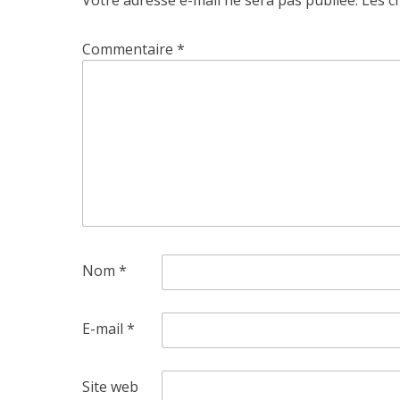
Votre adresse e-mail ne sera pas publiée.
Les c
Commentaire
*
Nom
*
E-mail
*
Site web