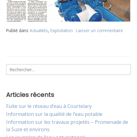
Publié dans
Actualités
,
Exploitation
Laisser un commentaire
sur
Service
techni
de
Saint-
Imier
Rechercher :
et
Syndica
des
eaux
Courtel
Articles récents
Cormo
:
Fuite sur le réseau d’eau à Courtelary
une
Information sur la qualité de l’eau potable
coopér
Information sur les travaux projetés – Promenade de
réussie
la Suze et environs