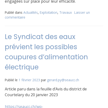
engagées sur place pour leur efficacité.
Publié dans
Actualités
,
Exploitation
,
Travaux
Laisser un
commentaire
sur
Fuite
secteur
Fleur-
Le Syndicat des eaux
de-
Lys
prévient les possibles
/
Le
coupures d’alimentation
Paccot
électrique
Publié le
1 février 2023
par
gerard.py@seaucc.ch
Article paru dans la feuille d’Avis du district de
Courtelary du 20 janvier 2023
https://seaucc.ch/wp-