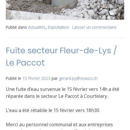
Publié dans
Actualités
,
Exploitation
Laisser un commentaire
sur
Fuite
secteur
La
Fuite secteur Fleur-de-Lys /
tanneri
à
Le Paccot
Courte
Publié le
15 février 2023
par
gerard.py@seaucc.ch
Une fuite d’eau survenue le 15 février vers 14h a été
réparée dans le secteur Le Paccot à Courtelary .
L’eau a été rétablie le 15 février vers 18h30.
Merci au personnel communal et aux entreprises