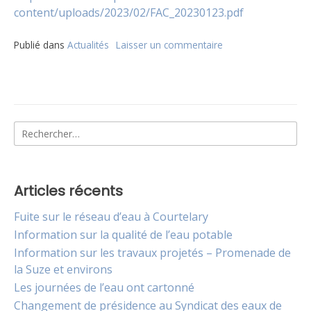
content/uploads/2023/02/FAC_20230123.pdf
Publié dans
Actualités
Laisser un commentaire
sur
Le
Syndicat
des
eaux
prévient
Rechercher :
les
possibles
coupures
d’alimentation
électrique
Articles récents
Fuite sur le réseau d’eau à Courtelary
Information sur la qualité de l’eau potable
Information sur les travaux projetés – Promenade de
la Suze et environs
Les journées de l’eau ont cartonné
Changement de présidence au Syndicat des eaux de