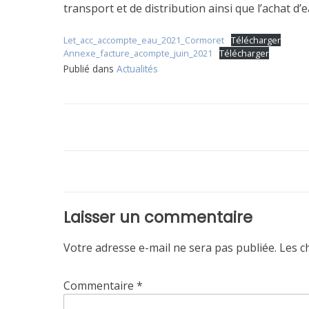
transport et de distribution ainsi que l’achat d
Let_acc_accompte_eau_2021_Cormoret
Télécharger
Annexe_facture_acompte_juin_2021
Télécharger
Publié dans
Actualités
Navigation
de
l’article
Laisser un commentaire
Votre adresse e-mail ne sera pas publiée.
Les c
Commentaire
*