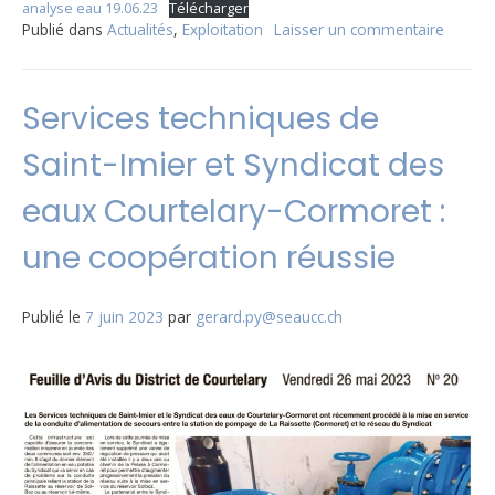
analyse eau 19.06.23
Télécharger
Publié dans
Actualités
,
Exploitation
Laisser un commentaire
sur
Rappor
d’analy
de
Services techniques de
l’eau
potabl
Saint-Imier et Syndicat des
juin
2023
eaux Courtelary-Cormoret :
une coopération réussie
Publié le
7 juin 2023
par
gerard.py@seaucc.ch