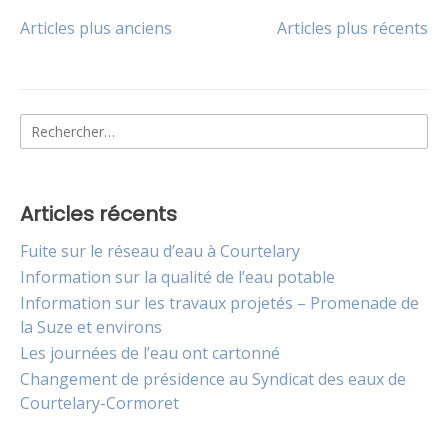
l’eau
Navigation
Articles plus anciens
Articles plus récents
fournie
au
des
SEAUC
en
2022
Rechercher :
articles
Articles récents
Fuite sur le réseau d’eau à Courtelary
Information sur la qualité de l’eau potable
Information sur les travaux projetés – Promenade de
la Suze et environs
Les journées de l’eau ont cartonné
Changement de présidence au Syndicat des eaux de
Courtelary-Cormoret