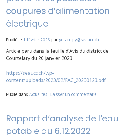
Le
coupures d’alimentation
Paccot
électrique
Publié le
1 février 2023
par
gerard.py@seaucc.ch
Article paru dans la feuille d’Avis du district de
Courtelary du 20 janvier 2023
https://seaucc.ch/wp-
content/uploads/2023/02/FAC_20230123.pdf
Publié dans
Actualités
Laisser un commentaire
sur
Le
Syndicat
des
Rapport d’analyse de l’eau
eaux
prévient
potable du 6.12.2022
les