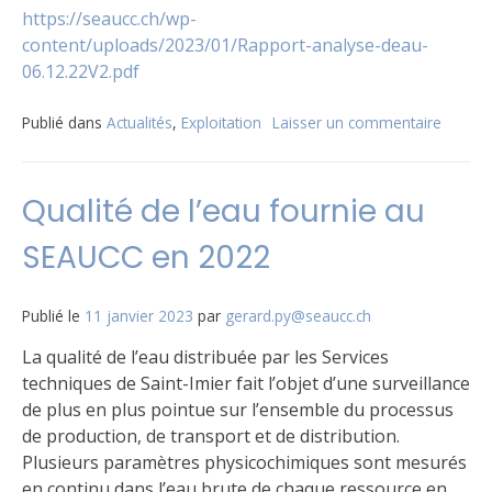
https://seaucc.ch/wp-
content/uploads/2023/01/Rapport-analyse-deau-
06.12.22V2.pdf
Publié dans
Actualités
,
Exploitation
Laisser un commentaire
sur
Rappor
d’analy
de
Qualité de l’eau fournie au
l’eau
potabl
SEAUCC en 2022
du
6.12.2
Publié le
11 janvier 2023
par
gerard.py@seaucc.ch
La qualité de l’eau distribuée par les Services
techniques de Saint-Imier fait l’objet d’une surveillance
de plus en plus pointue sur l’ensemble du processus
de production, de transport et de distribution.
Plusieurs paramètres physicochimiques sont mesurés
en continu dans l’eau brute de chaque ressource en