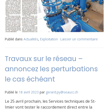
Publié dans
Actualités
,
Exploitation
Laisser un commentaire
sur
Service
techni
de
Travaux sur le réseau –
Saint-
Imier
annoncez les perturbations
et
Syndica
le cas échéant
des
eaux
Courtel
Publié le
18 avril 2023
par
gerard.py@seaucc.ch
Cormo
:
Le 25 avril prochain, les Services techniques de St-
une
Imier vont tester le raccordement direct entre la
coopér