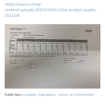
https://seaucc.ch/wp-
content/uploads/2023/01/EAU.Fiche-produit-qualite-
2022.pdf
Publié dans
Actualités
,
Exploitation
Laisser un commentaire
sur
Qualité
de