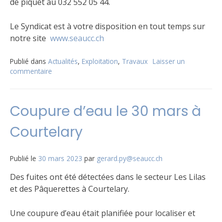
de piquet au 032 552 05 44.
Le Syndicat est à votre disposition en tout temps sur
notre site
www.seaucc.ch
Publié dans
Actualités
,
Exploitation
,
Travaux
Laisser un
commentaire
sur
Travaux
sur
le
Coupure d’eau le 30 mars à
réseau
–
Courtelary
annoncez
les
perturbations
Publié le
30 mars 2023
par
gerard.py@seaucc.ch
le
cas
Des fuites ont été détectées dans le secteur Les Lilas
échéant
et des Pâquerettes à Courtelary.
Une coupure d’eau était planifiée pour localiser et