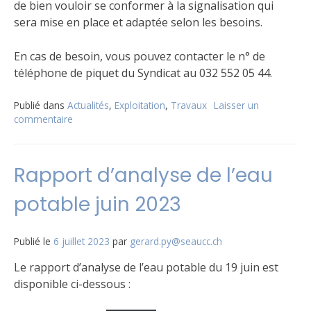
de bien vouloir se conformer à la signalisation qui
sera mise en place et adaptée selon les besoins.
En cas de besoin, vous pouvez contacter le n° de
téléphone de piquet du Syndicat au 032 552 05 44.
Publié dans
Actualités
,
Exploitation
,
Travaux
Laisser un
commentaire
sur
Travaux
aux
Frasses
Rapport d’analyse de l’eau
–
les
potable juin 2023
Nioles
(Cormoret)
Publié le
6 juillet 2023
par
gerard.py@seaucc.ch
Le rapport d’analyse de l’eau potable du 19 juin est
disponible ci-dessous :