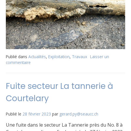
Publié dans
Actualités
,
Exploitation
,
Travaux
Laisser un
commentaire
sur
Coupure
d’eau
le
Fuite secteur La tannerie à
30
mars
Courtelary
à
Courtelary
Publié le
28 février 2023
par
gerard.py@seaucc.ch
Une fuite dans le secteur La Tannerie près du No. 8 à