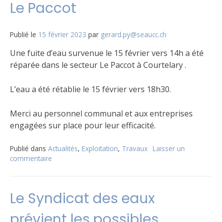
Le Paccot
Courte
Publié le
15 février 2023
par
gerard.py@seaucc.ch
Une fuite d’eau survenue le 15 février vers 14h a été
réparée dans le secteur Le Paccot à Courtelary .
L’eau a été rétablie le 15 février vers 18h30.
Merci au personnel communal et aux entreprises
engagées sur place pour leur efficacité.
Publié dans
Actualités
,
Exploitation
,
Travaux
Laisser un
commentaire
sur
Fuite
secteur
Fleur-
Le Syndicat des eaux
de-
Lys
prévient les possibles
/